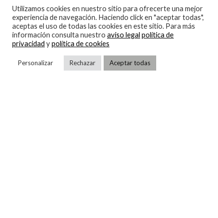
mediante telegestion, controles centralizados
Utilizamos cookies en nuestro sitio para ofrecerte una mejor
experiencia de navegación. Haciendo click en "aceptar todas",
electrónicos de los diferentes puntos del sistema que
aceptas el uso de todas las cookies en este sitio. Para más
información consulta nuestro
aviso legal
política de
constantemente nos dan información temperatura, y
privacidad
y
política de cookies
multitud de parámetros de la instalación.
Personalizar
Rechazar
Aceptar todas
Todos estos sistemas van dirigidos a mejorar los
consumos de energía y establecen protocolos para su
monitorización a distancia.
Para
enfrío
reducir al máximo el consumo de energía
convirtiéndola en mas eficiente y evolucionando hacia
sistemas mas sostenibles limitando la utilización de
refrigerantes contaminantes, es un camino en