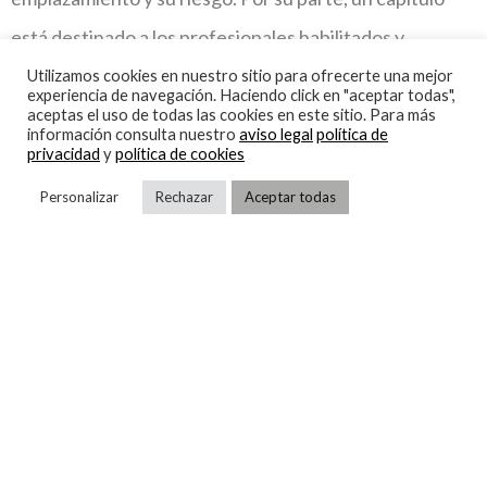
está destinado a los profesionales habilitados y
empresas frigoristas y un tercero a los títulos y
Utilizamos cookies en nuestro sitio para ofrecerte una mejor
experiencia de navegación. Haciendo click en "aceptar todas",
requisitos de las instalaciones frigoríficas.
aceptas el uso de todas las cookies en este sitio. Para más
información consulta nuestro
aviso legal
política de
privacidad
y
política de cookies
Por último, cabe destacar que el Ministerio de Industria
Personalizar
Rechazar
Aceptar todas
elaborará y mantendrá actualizada una guía técnica de
carácter no vinculante para la aplicación práctica de
esta reglamentación.
(
También puedes informarte sobre la nueva normativa
para gases fluorados a través de este enlace
).
¿TE HA GUSTADO ESTA ENTRADA? SUSCRÍBETE PARA
ESTAR AL TANTO DE LAS ÚLTIMAS NOVEDADES