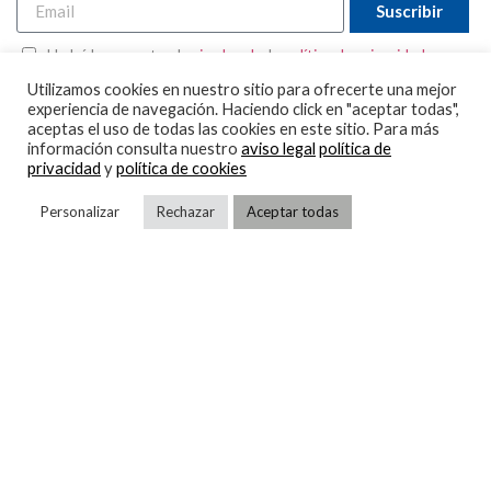
Suscribir
He leído y acepto el
aviso legal
y la
política de privacidad.
Utilizamos cookies en nuestro sitio para ofrecerte una mejor
experiencia de navegación. Haciendo click en "aceptar todas",
aceptas el uso de todas las cookies en este sitio. Para más
información consulta nuestro
aviso legal
política de
privacidad
y
política de cookies
Personalizar
Rechazar
Aceptar todas
Oficinas Centrales
Parque Tecnológico de Valencia
C/ Narcís Monturiol i Estarriol, nº15
46980 Paterna (Valencia)
+34 961 111 241
enfrio@enfrio.es