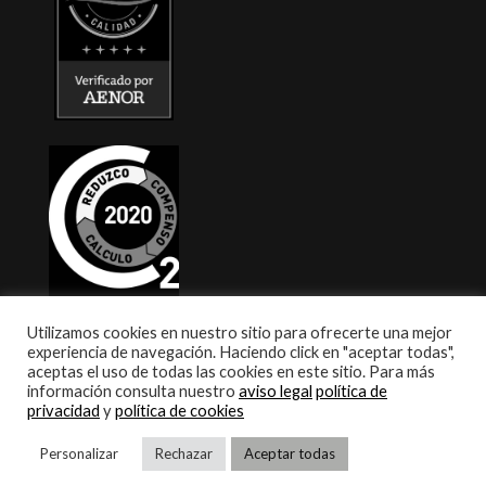
Utilizamos cookies en nuestro sitio para ofrecerte una mejor
experiencia de navegación. Haciendo click en "aceptar todas",
aceptas el uso de todas las cookies en este sitio. Para más
información consulta nuestro
aviso legal
política de
privacidad
y
política de cookies
Personalizar
Rechazar
Aceptar todas
© 2026 ENFRÍO. TODOS LOS DERECHOS RESERVADOS
AVISO LEGAL
POLÍTICA DE PRIVACIDAD
POLÍTICA DE COOKIES