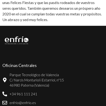
unas Felices Fiestas y que las paséis rodeados de vuestros
seres queridos. También queremos desearos un próspero año
2020 en el cual se cumplan todas vuestras metas y propósitos.
Un abrazo y sed muy felices.
Oficinas Centrales
Parque Tecnológico de Valencia
C/ Narcís Monturiol i Estarriol, nº15
46980 Paterna (Valencia)
+34 961 111 241
enfrio@enfrio.es