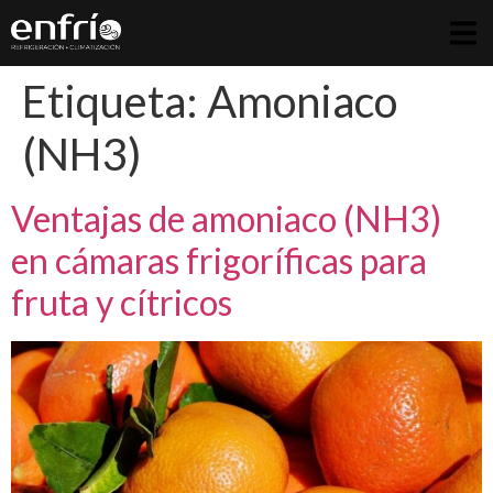
Etiqueta:
Amoniaco
(NH3)
Ventajas de amoniaco (NH3)
en cámaras frigoríficas para
fruta y cítricos