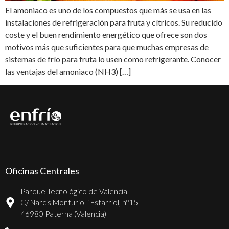
El amoniaco es uno de los compuestos que más se usa en las
instalaciones de refrigeración para fruta y cítricos. Su reducido
coste y el buen rendimiento energético que ofrece son dos
motivos más que suficientes para que muchas empresas de
sistemas de frío para fruta lo usen como refrigerante. Conocer
las ventajas del amoniaco (NH3) […]
Oficinas Centrales
Parque Tecnológico de Valencia
C/ Narcís Monturiol i Estarriol, nº15
46980 Paterna (Valencia)